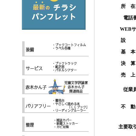
所 在
電話
WEB
設
基 本
決 算
売 上
従業
不 動
主要取