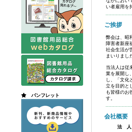
なかにおい
い者雇用を
ご挨拶
弊会は、昭和
障害者新座
社会生活が
まいりまし
当法人は従
業を展開し
し、「文化
立を目的と
も皆様のお
す。
会社概要
法 人