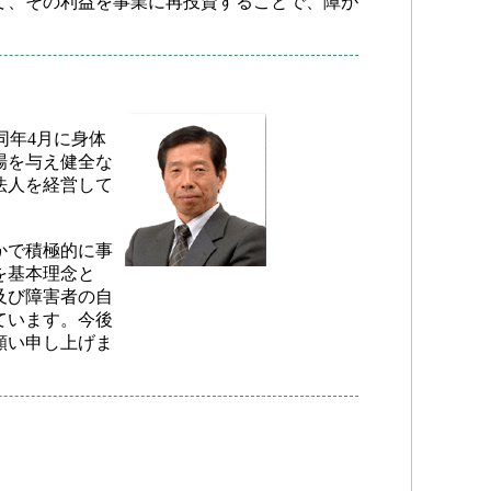
て、その利益を事業に再投資することで、障が
同年4月に身体
場を与え健全な
法人を経営して
かで積極的に事
を基本理念と
及び障害者の自
ています。今後
願い申し上げま