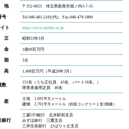
 地
〒352-0023 埼玉県新座市堀ノ内3-7-31
番号
Tel.048-481-2181(代) Fax.048-479-1809
サイト
https://www.saifuku.or.jp/
 立
昭和53年3月
 金
1億69百万円
 期
3月
 高
1,408百万円（平成28年3月）
151名（うち正社員 43名、パート18名。）
員数
障害者雇用定員 40名
土地 1,691
平方メートル
 産
建物 2,701
平方メートル（鉄筋コンクリート造3階建）
三菱UFJ銀行 志木駅前支店
引銀行
みずほ銀行 三鷹支店
三井住友銀行 ひばりヶ丘支店