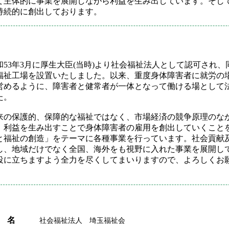
て主体的に事業を展開しながら利益を生み出しています。そし
持続的に創出しております。
53年3月に厚生大臣(当時)より社会福祉法人として認可され、
福祉工場を設置いたしました。以来、重度身体障害者に就労の
営めるように、障害者と健常者が一体となって働ける場として
た。
来の保護的、保障的な福祉ではなく、市場経済の競争原理のな
、利益を生み出すことで身体障害者の雇用を創出していくこと
と福祉の創造」をテーマに各種事業を行っています。社会貢献
し、地域だけでなく全国、海外をも視野に入れた事業を展開し
役に立ちますよう全力を尽くしてまいりますので、よろしくお
 名
社会福祉法人 埼玉福祉会