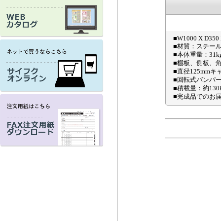
■W1000 X D350 
■材質：スチー
■本体重量：31k
■棚板、側板、
■直径125mm
■回転式バンパ
■積載量：約130
■完成品でのお