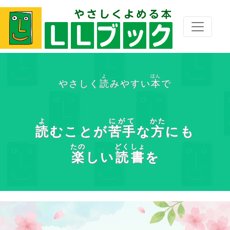
よ
ほん
やさしく
読
みやすい
本
で
よ
にがて
かた
読
むことが
苦手
な
方
にも
たの
どくしょ
楽
しい
読書
を