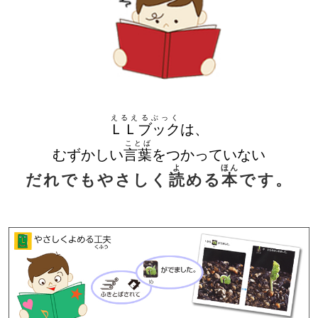
えるえるぶっく
ＬＬブック
は、
ことば
むずかしい
言葉
をつかっていない
よ
ほん
だれでもやさしく
読
める
本
です。