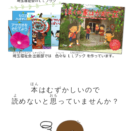
ほん
本
はむずかしいので
よ
おも
読
めないと
思
っていませんか？