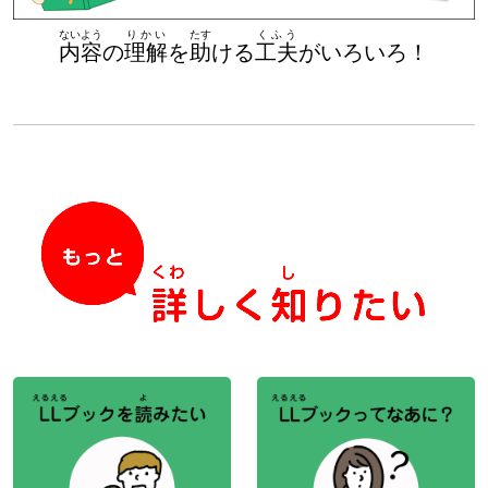
ないよう
りかい
たす
くふう
内容
の
理解
を
助
ける
工夫
がいろいろ！